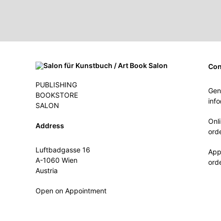
Con
PUBLISHING
Gen
BOOKSTORE
inf
SALON
Onl
Address
ord
Luftbadgasse 16
App
A-1060 Wien
ord
Austria
Open on Appointment