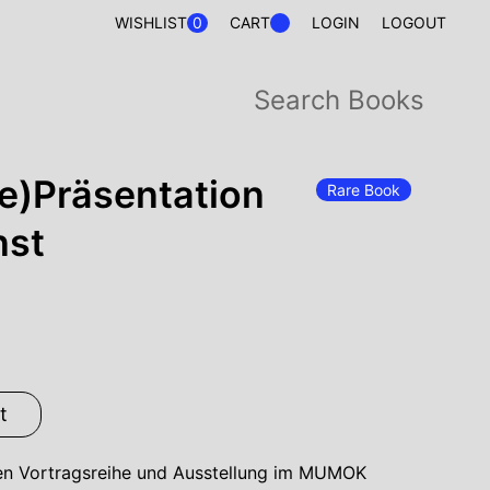
0
WISHLIST
CART
LOGIN
LOGOUT
Re)Präsentation
Rare Book
nst
t
igen Vortragsreihe und Ausstellung im MUMOK