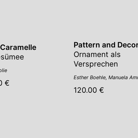
Pattern and Deco
 Caramelle
Ornament als
esümee
Versprechen
lie
Esther Boehle, Manuela A
0 €
120.00 €