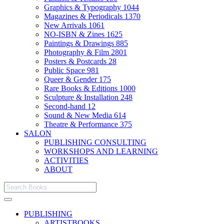
Graphics & Typography
1044
Magazines & Periodicals
1370
New Arrivals
1061
NO-ISBN & Zines
1625
Paintings & Drawings
885
Photography & Film
2801
Posters & Postcards
28
Public Space
981
Queer & Gender
175
Rare Books & Editions
1000
Sculpture & Installation
248
Second-hand
12
Sound & New Media
614
Theatre & Performance
375
SALON
PUBLISHING CONSULTING
WORKSHOPS AND LEARNING
ACTIVITIES
ABOUT
PUBLISHING
ARTISTBOOKS