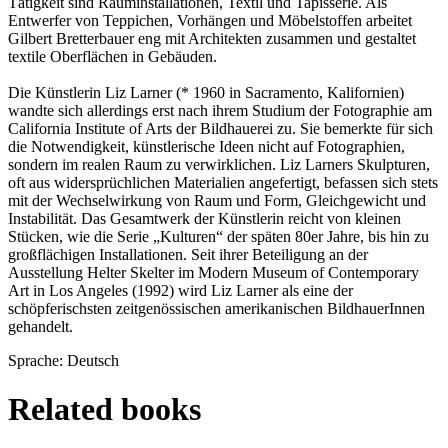
Tätigkeit sind Rauminstallationen, Textil und Tapisserie. Als
Entwerfer von Teppichen, Vorhängen und Möbelstoffen arbeitet
Gilbert Bretterbauer eng mit Architekten zusammen und gestaltet
textile Oberflächen in Gebäuden.
Die Künstlerin Liz Larner (* 1960 in Sacramento, Kalifornien)
wandte sich allerdings erst nach ihrem Studium der Fotographie am
California Institute of Arts der Bildhauerei zu. Sie bemerkte für sich
die Notwendigkeit, künstlerische Ideen nicht auf Fotographien,
sondern im realen Raum zu verwirklichen. Liz Larners Skulpturen,
oft aus widersprüchlichen Materialien angefertigt, befassen sich stets
mit der Wechselwirkung von Raum und Form, Gleichgewicht und
Instabilität. Das Gesamtwerk der Künstlerin reicht von kleinen
Stücken, wie die Serie „Kulturen“ der späten 80er Jahre, bis hin zu
großflächigen Installationen. Seit ihrer Beteiligung an der
Ausstellung Helter Skelter im Modern Museum of Contemporary
Art in Los Angeles (1992) wird Liz Larner als eine der
schöpferischsten zeitgenössischen amerikanischen BildhauerInnen
gehandelt.
Sprache: Deutsch
Related books