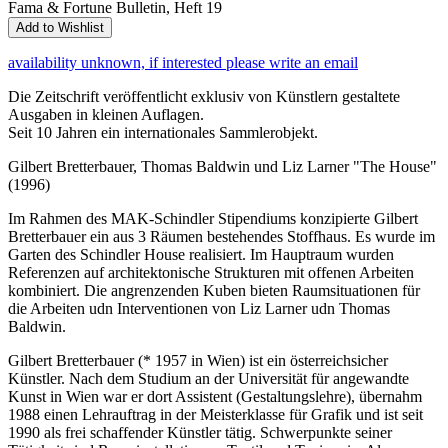
Fama & Fortune Bulletin, Heft 19
Add to Wishlist
availability unknown, if interested please write an email
Die Zeitschrift veröffentlicht exklusiv von Künstlern gestaltete
Ausgaben in kleinen Auflagen.
Seit 10 Jahren ein internationales Sammlerobjekt.
Gilbert Bretterbauer, Thomas Baldwin und Liz Larner "The House"
(1996)
Im Rahmen des MAK-Schindler Stipendiums konzipierte Gilbert
Bretterbauer ein aus 3 Räumen bestehendes Stoffhaus. Es wurde im
Garten des Schindler House realisiert. Im Hauptraum wurden
Referenzen auf architektonische Strukturen mit offenen Arbeiten
kombiniert. Die angrenzenden Kuben bieten Raumsituationen für
die Arbeiten udn Interventionen von Liz Larner udn Thomas
Baldwin.
Gilbert Bretterbauer (* 1957 in Wien) ist ein österreichsicher
Künstler. Nach dem Studium an der Universität für angewandte
Kunst in Wien war er dort Assistent (Gestaltungslehre), übernahm
1988 einen Lehrauftrag in der Meisterklasse für Grafik und ist seit
1990 als frei schaffender Künstler tätig. Schwerpunkte seiner