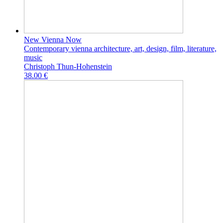
New Vienna Now
Contemporary vienna architecture, art, design, film, literature,
music
Christoph Thun-Hohenstein
38.00 €