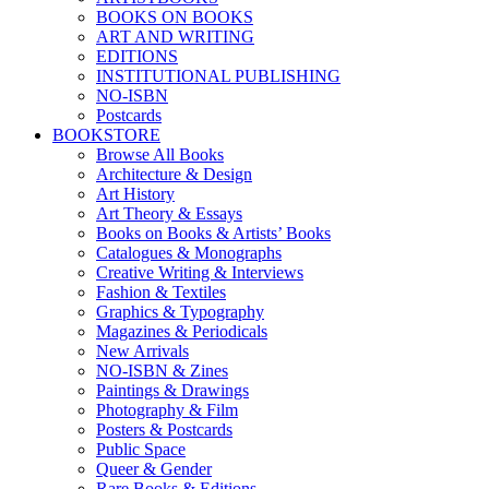
BOOKS ON BOOKS
ART AND WRITING
EDITIONS
INSTITUTIONAL PUBLISHING
NO-ISBN
Postcards
BOOKSTORE
Browse All Books
Architecture & Design
Art History
Art Theory & Essays
Books on Books & Artists’ Books
Catalogues & Monographs
Creative Writing & Interviews
Fashion & Textiles
Graphics & Typography
Magazines & Periodicals
New Arrivals
NO-ISBN & Zines
Paintings & Drawings
Photography & Film
Posters & Postcards
Public Space
Queer & Gender
Rare Books & Editions