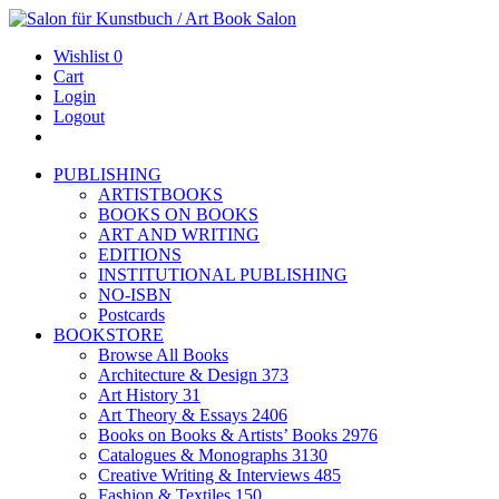
Wishlist
0
Cart
Login
Logout
PUBLISHING
ARTISTBOOKS
BOOKS ON BOOKS
ART AND WRITING
EDITIONS
INSTITUTIONAL PUBLISHING
NO-ISBN
Postcards
BOOKSTORE
Browse All Books
Architecture & Design
373
Art History
31
Art Theory & Essays
2406
Books on Books & Artists’ Books
2976
Catalogues & Monographs
3130
Creative Writing & Interviews
485
Fashion & Textiles
150