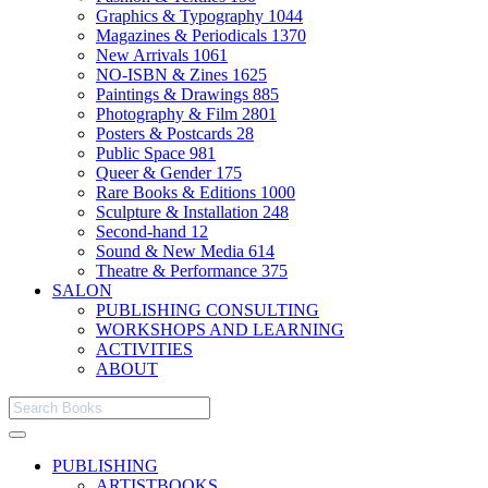
Graphics & Typography
1044
Magazines & Periodicals
1370
New Arrivals
1061
NO-ISBN & Zines
1625
Paintings & Drawings
885
Photography & Film
2801
Posters & Postcards
28
Public Space
981
Queer & Gender
175
Rare Books & Editions
1000
Sculpture & Installation
248
Second-hand
12
Sound & New Media
614
Theatre & Performance
375
SALON
PUBLISHING CONSULTING
WORKSHOPS AND LEARNING
ACTIVITIES
ABOUT
PUBLISHING
ARTISTBOOKS