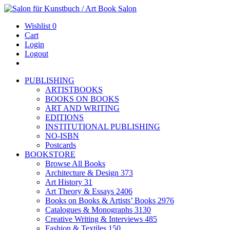
Wishlist
0
Cart
Login
Logout
PUBLISHING
ARTISTBOOKS
BOOKS ON BOOKS
ART AND WRITING
EDITIONS
INSTITUTIONAL PUBLISHING
NO-ISBN
Postcards
BOOKSTORE
Browse All Books
Architecture & Design
373
Art History
31
Art Theory & Essays
2406
Books on Books & Artists’ Books
2976
Catalogues & Monographs
3130
Creative Writing & Interviews
485
Fashion & Textiles
150