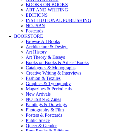
BOOKS ON BOOKS
ART AND WRITING
EDITIONS
INSTITUTIONAL PUBLISHING
NO-ISBN
Postcards
BOOKSTORE
Browse All Books
Architecture & Design
Art History
Art Theory & Essays
Books on Books & Artists’ Books
Catalogues & Monographs
Creative Writing & Interviews
Fashion & Textiles
Graphics & Typography
Magazines & Periodicals
New Arrivals
NO-ISBN & Zines
Paintings & Drawings
Photography & Film
Posters & Postcards
Public Space
Queer & Gender
Rare Books & Editions