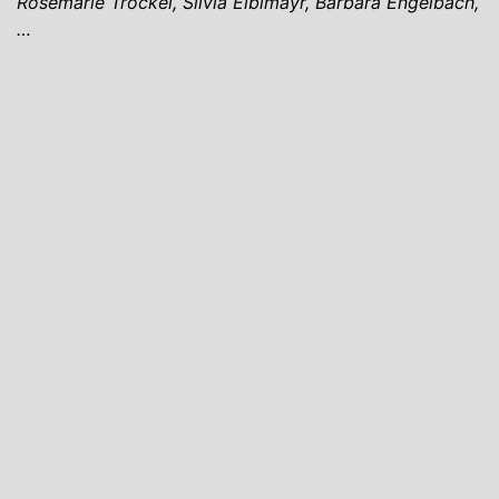
Rosemarie Trockel, Silvia Eiblmayr, Barbara Engelbach,
…