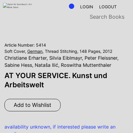
LOGIN
LOGOUT
Article Number: 5414
Soft Cover,
German
, Thread Stitching, 148 Pages, 2012
Christiane Erharter
,
Silvia Eiblmayr
,
Peter Fleissner
,
Sabine Hess
,
Nataša Ilić
,
Roswitha Muttenthaler
AT YOUR SERVICE. Kunst und
Arbeitswelt
Add to Wishlist
availability unknown, if interested please write an