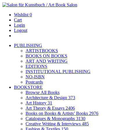
Wishlist
0
Cart
Login
Logout
PUBLISHING
ARTISTBOOKS
BOOKS ON BOOKS
ART AND WRITING
EDITIONS
INSTITUTIONAL PUBLISHING
NO-ISBN
Postcards
BOOKSTORE
Browse All Books
Architecture & Design
373
Art History
31
Art Theory & Essays
2406
Books on Books & Artists’ Books
2976
Catalogues & Monographs
3130
Creative Writing & Interviews
485
Fashion & Textiles
150