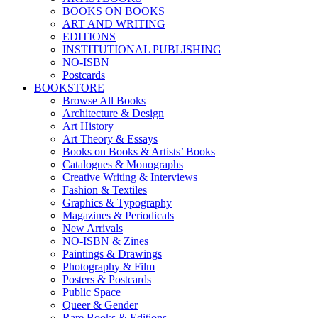
BOOKS ON BOOKS
ART AND WRITING
EDITIONS
INSTITUTIONAL PUBLISHING
NO-ISBN
Postcards
BOOKSTORE
Browse All Books
Architecture & Design
Art History
Art Theory & Essays
Books on Books & Artists’ Books
Catalogues & Monographs
Creative Writing & Interviews
Fashion & Textiles
Graphics & Typography
Magazines & Periodicals
New Arrivals
NO-ISBN & Zines
Paintings & Drawings
Photography & Film
Posters & Postcards
Public Space
Queer & Gender
Rare Books & Editions