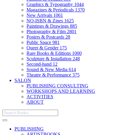
Graphics & Typography
1044
Magazines & Periodicals
1370
New Arrivals
1061
NO-ISBN & Zines
1625
Paintings & Drawings
885
Photography & Film
2801
Posters & Postcards
28
Public Space
981
Queer & Gender
175
Rare Books & Editions
1000
Sculpture & Installation
248
Second-hand
12
Sound & New Media
614
Theatre & Performance
375
SALON
PUBLISHING CONSULTING
WORKSHOPS AND LEARNING
ACTIVITIES
ABOUT
PUBLISHING
ARTISTBOOKS