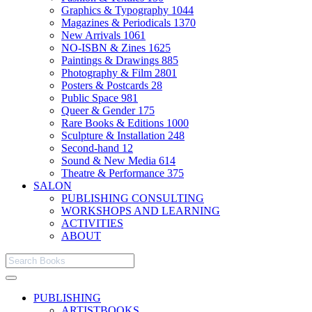
Graphics & Typography
1044
Magazines & Periodicals
1370
New Arrivals
1061
NO-ISBN & Zines
1625
Paintings & Drawings
885
Photography & Film
2801
Posters & Postcards
28
Public Space
981
Queer & Gender
175
Rare Books & Editions
1000
Sculpture & Installation
248
Second-hand
12
Sound & New Media
614
Theatre & Performance
375
SALON
PUBLISHING CONSULTING
WORKSHOPS AND LEARNING
ACTIVITIES
ABOUT
PUBLISHING
ARTISTBOOKS