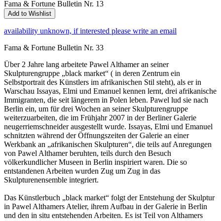
Fama & Fortune Bulletin Nr. 13
Add to Wishlist
availability unknown, if interested please write an email
Fama & Fortune Bulletin Nr. 33
Über 2 Jahre lang arbeitete Pawel Althamer an seiner
Skulpturengruppe „black market“ ( in deren Zentrum ein
Selbstportrait des Künstlers im afrikanischen Stil steht), als er in
Warschau Issayas, Elmi und Emanuel kennen lernt, drei afrikanische
Immigranten, die seit längerem in Polen leben. Pawel lud sie nach
Berlin ein, um für drei Wochen an seiner Skulpturengruppe
weiterzuarbeiten, die im Frühjahr 2007 in der Berliner Galerie
neugerriemschneider ausgestellt wurde. Issayas, Elmi und Emanuel
schnitzten während der Öffnungszeiten der Galerie an einer
Werkbank an „afrikanischen Skulpturen“, die teils auf Anregungen
von Pawel Althamer beruhten, teils durch den Besuch
völkerkundlicher Museen in Berlin inspiriert waren. Die so
entstandenen Arbeiten wurden Zug um Zug in das
Skulpturenensemble integriert.
Das Künstlerbuch „black market“ folgt der Entstehung der Skulptur
in Pawel Althamers Atelier, ihrem Aufbau in der Galerie in Berlin
und den in situ entstehenden Arbeiten. Es ist Teil von Althamers