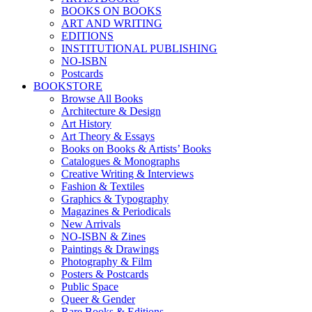
BOOKS ON BOOKS
ART AND WRITING
EDITIONS
INSTITUTIONAL PUBLISHING
NO-ISBN
Postcards
BOOKSTORE
Browse All Books
Architecture & Design
Art History
Art Theory & Essays
Books on Books & Artists’ Books
Catalogues & Monographs
Creative Writing & Interviews
Fashion & Textiles
Graphics & Typography
Magazines & Periodicals
New Arrivals
NO-ISBN & Zines
Paintings & Drawings
Photography & Film
Posters & Postcards
Public Space
Queer & Gender
Rare Books & Editions