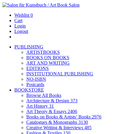
Wishlist
0
Cart
Login
Logout
PUBLISHING
ARTISTBOOKS
BOOKS ON BOOKS
ART AND WRITING
EDITIONS
INSTITUTIONAL PUBLISHING
NO-ISBN
Postcards
BOOKSTORE
Browse All Books
Architecture & Design
373
Art History
31
Art Theory & Essays
2406
Books on Books & Artists’ Books
2976
Catalogues & Monographs
3130
Creative Writing & Interviews
485
Fashion & Textiles
150