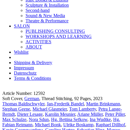
Sculpture & Installation
Second-hand
Sound & New Media
Theatre & Performance
SALON
PUBLISHING CONSULTING
WORKSHOPS AND LEARNING
ACTIVITIES
ABOUT
Wishlist
Shipping & Delivery
Impressum
Datenschutz
Terms & Conditions
Article Number: 12592
Soft Cover,
German
, Thread Stitching, 92 Pages, 2023
Thomas Baldischwyler
,
Jan-Frederik Bandel
,
Martin Brinkmann
,
Stephan Geene
,
Michael Glasmeier
,
Tom Lamberty
,
Petra Lange-
Berndt
,
Dieter Lesage
,
Karolin Meunier
,
Ariane Müller
,
Peter Piller
,
Max Schulze
,
Nora Sdun
,
Hg. Bettina Sefkow
,
Ina Wudtke
,
Hg.
Fabian Reimann
,
Michael Bonk
,
Ulrike Boskamp
,
Raphael Dillhof
,
Kevin Goonewardena
,
Caroline Hartge
,
Sebastian Hinz
,
Marcus