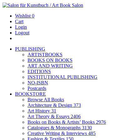
Wishlist
0
Cart
Login
Logout
PUBLISHING
ARTISTBOOKS
BOOKS ON BOOKS
ART AND WRITING
EDITIONS
INSTITUTIONAL PUBLISHING
NO-ISBN
Postcards
BOOKSTORE
Browse All Books
Architecture & Design
373
Art History
31
Art Theory & Essays
2406
Books on Books & Artists’ Books
2976
Catalogues & Monographs
3130
Creative Writing & Interviews
485
Fashion & Textiles
150