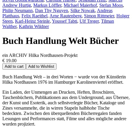
Andrew Hurtig
,
Markus Löffler
,
Michael Maierhof
,
Stefan Moos
,
Philip Neumann
,
Dan Thy Nguyen
,
Silke Nowak
,
Andreas
Platthaus
,
Felix Raeithel
,
Arne Rautenberg
,
Simon Rittmeier
,
Holger
Steen
,
Karl-Heinz Steinle
,
Youssef Tabti
,
Ulf Treger
,
Tilman
Walther
,
Kathrin Wildner
Buch Handlung Welt Bücher
ein ARCHIV Hilka Nordhausen-Projekt
€ 19.00
Add to cart
Add to Wishlist
Buch Handlung Welt – in drei Worten − wurde von der Künstlerin
Hilka Nordhausen 1976 im Hamburger Karolinenviertel eröffnet.
Ein Laden, der Unmengen an Drucken, Heften, Broschüren,
Taschenbüchern, Publikationen aus dem Underground, aus Übersee,
der Kunst und Esoterik, auch selbstverlegte Bücher, Kataloge und
Zines versammelte, die in wirren Stapeln halbhohe Tische
bedeckten. Zwischen den überquellenden Bücherregalen fanden
Lesungen und Performances statt, Filme und alles mögliche andere
wurden projiziert.