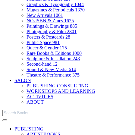
Graphics & Typography
1044
Magazines & Periodicals
1370
New Arrivals
1061
NO-ISBN & Zines
1625
Paintings & Drawings
885
Photography & Film
2801
Posters & Postcards
28
Public Space
981
Queer & Gender
175
Rare Books & Editions
1000
Sculpture & Installation
248
Second-hand
12
Sound & New Media
614
Theatre & Performance
375
SALON
PUBLISHING CONSULTING
WORKSHOPS AND LEARNING
ACTIVITIES
ABOUT
PUBLISHING
ARTISTBOOKS