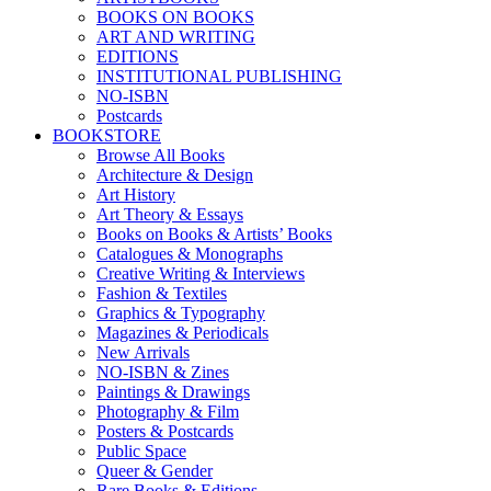
BOOKS ON BOOKS
ART AND WRITING
EDITIONS
INSTITUTIONAL PUBLISHING
NO-ISBN
Postcards
BOOKSTORE
Browse All Books
Architecture & Design
Art History
Art Theory & Essays
Books on Books & Artists’ Books
Catalogues & Monographs
Creative Writing & Interviews
Fashion & Textiles
Graphics & Typography
Magazines & Periodicals
New Arrivals
NO-ISBN & Zines
Paintings & Drawings
Photography & Film
Posters & Postcards
Public Space
Queer & Gender
Rare Books & Editions