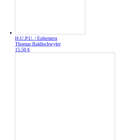
H.U.P.U. / Ephemera
Thomas Baldischwyler
15.50 €