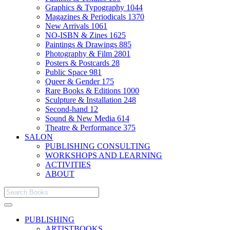
Graphics & Typography
1044
Magazines & Periodicals
1370
New Arrivals
1061
NO-ISBN & Zines
1625
Paintings & Drawings
885
Photography & Film
2801
Posters & Postcards
28
Public Space
981
Queer & Gender
175
Rare Books & Editions
1000
Sculpture & Installation
248
Second-hand
12
Sound & New Media
614
Theatre & Performance
375
SALON
PUBLISHING CONSULTING
WORKSHOPS AND LEARNING
ACTIVITIES
ABOUT
PUBLISHING
ARTISTBOOKS