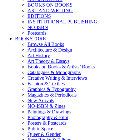
BOOKS ON BOOKS
ART AND WRITING
EDITIONS
INSTITUTIONAL PUBLISHING
NO-ISBN
Postcards
BOOKSTORE
Browse All Books
Architecture & Design
Art History
Art Theory & Essays
Books on Books & Artists’ Books
Catalogues & Monographs
Creative Writing & Interviews
Fashion & Textiles
Graphics & Typography
Magazines & Periodicals
New Arrivals
NO-ISBN & Zines
Paintings & Drawings
Photography & Film
Posters & Postcards
Public Space
Queer & Gender
Rare Books & Editions