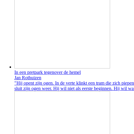
In een pretpark tegenover de hemel
Jan Rothuizen
"Hij opent zijn ogen. In de verte klinkt een tram die zich piep
sluit zijn ogen weer. Hij wil niet als eerste beginnen. Hij wil w