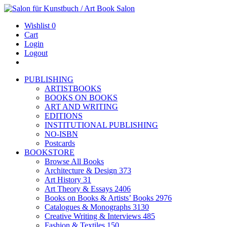
Wishlist
0
Cart
Login
Logout
PUBLISHING
ARTISTBOOKS
BOOKS ON BOOKS
ART AND WRITING
EDITIONS
INSTITUTIONAL PUBLISHING
NO-ISBN
Postcards
BOOKSTORE
Browse All Books
Architecture & Design
373
Art History
31
Art Theory & Essays
2406
Books on Books & Artists’ Books
2976
Catalogues & Monographs
3130
Creative Writing & Interviews
485
Fashion & Textiles
150