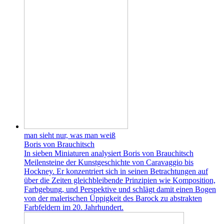
man sieht nur, was man weiß
Boris von Brauchitsch
In sieben Miniaturen analysiert Boris von Brauchitsch
Meilensteine der Kunstgeschichte von Caravaggio bis
Hockney. Er konzentriert sich in seinen Betrachtungen auf
über die Zeiten gleichbleibende Prinzipien wie Komposition,
Farbgebung, und Perspektive und schlägt damit einen Bogen
von der malerischen Üppigkeit des Barock zu abstrakten
Farbfeldern im 20. Jahrhundert.