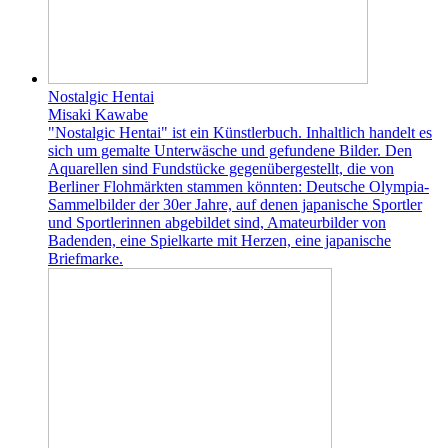
Nostalgic Hentai
Misaki Kawabe
"Nostalgic Hentai" ist ein Künstlerbuch. Inhaltlich handelt es
sich um gemalte Unterwäsche und gefundene Bilder. Den
Aquarellen sind Fundstücke gegenübergestellt, die von
Berliner Flohmärkten stammen könnten: Deutsche Olympia-
Sammelbilder der 30er Jahre, auf denen japanische Sportler
und Sportlerinnen abgebildet sind, Amateurbilder von
Badenden, eine Spielkarte mit Herzen, eine japanische
Briefmarke.