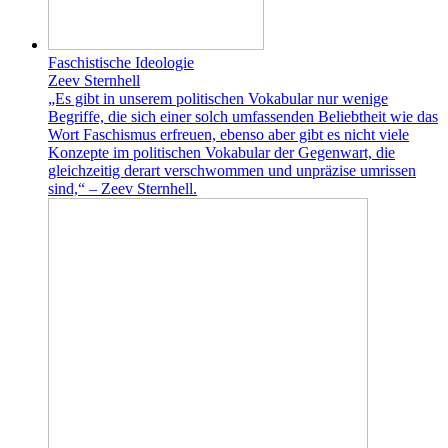
Faschistische Ideologie
Zeev Sternhell
„Es gibt in unserem politischen Vokabular nur wenige
Begriffe, die sich einer solch umfassenden Beliebtheit wie das
Wort Faschismus erfreuen, ebenso aber gibt es nicht viele
Konzepte im politischen Vokabular der Gegenwart, die
gleichzeitig derart verschwommen und unpräzise umrissen
sind,“ – Zeev Sternhell.