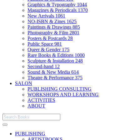
Graphics & Typography
1044
Magazines & Periodicals
1370
New Arrivals
1061
NO-ISBN & Zines
1625
Paintings & Drawings
885
Photography & Film
2801
Posters & Postcards
28
Public Space
981
Queer & Gender
175
Rare Books & Editions
1000
Sculpture & Installation
248
Second-hand
12
Sound & New Media
614
Theatre & Performance
375
SALON
PUBLISHING CONSULTING
WORKSHOPS AND LEARNING
ACTIVITIES
ABOUT
PUBLISHING
ARTISTBOOKS