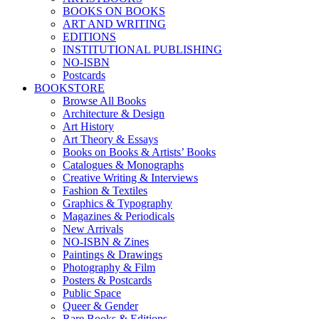
BOOKS ON BOOKS
ART AND WRITING
EDITIONS
INSTITUTIONAL PUBLISHING
NO-ISBN
Postcards
BOOKSTORE
Browse All Books
Architecture & Design
Art History
Art Theory & Essays
Books on Books & Artists’ Books
Catalogues & Monographs
Creative Writing & Interviews
Fashion & Textiles
Graphics & Typography
Magazines & Periodicals
New Arrivals
NO-ISBN & Zines
Paintings & Drawings
Photography & Film
Posters & Postcards
Public Space
Queer & Gender
Rare Books & Editions