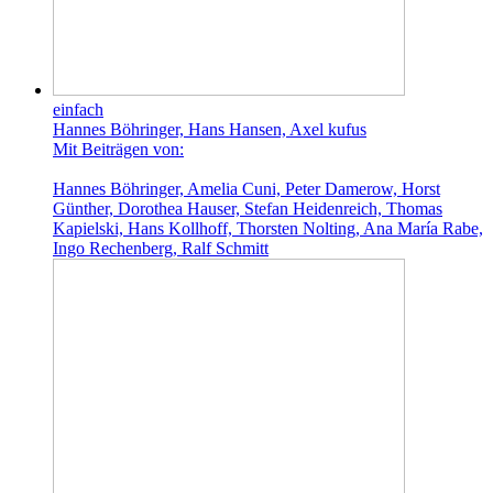
einfach
Hannes Böhringer, Hans Hansen, Axel kufus
Mit Beiträgen von:
Hannes Böhringer, Amelia Cuni, Peter Damerow, Horst
Günther, Dorothea Hauser, Stefan Heidenreich, Thomas
Kapielski, Hans Kollhoff, Thorsten Nolting, Ana María Rabe,
Ingo Rechenberg, Ralf Schmitt