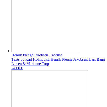
Henrik Plenge Jakobsen. J'accuse
Texts by Karl Holmqvist, Henrik Plenge Jakobsen, Lars Bang
Larsen & Marianne Torp
24.60 €