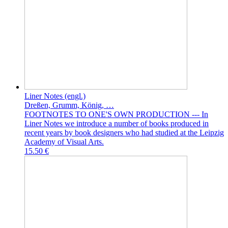
Liner Notes (engl.)
Dreßen, Grumm, König, …
FOOTNOTES TO ONE'S OWN PRODUCTION --- In
Liner Notes we introduce a number of books produced in
recent years by book designers who had studied at the Leipzig
Academy of Visual Arts.
15.50 €