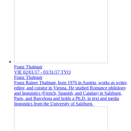
Franz Thalmair
VIE 02/01/17 - 03/31/17 TYO
Franz Thalmair
Franz Rainer Thalmair, born 1976 in Austria, works as writer,
editor, and curator in Vienna. He studied Romance philology
and linguistics (French, Spanish, and Catalan) in Salzburg,
Paris, and Barcelona and holds a Ph.D. in text and media
linguistics from the University of Salzburg.