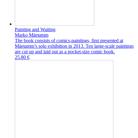
Painting and Waiting
Marko Mäetamm
The book consists of comics-paintings, first presented at
Mäetamm’s solo exhibition in 2013. Ten large-scale paintings
are cut up and laid out as a pocket-size comic book.
25.80 €