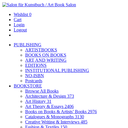
Wishlist
0
Cart
Login
Logout
PUBLISHING
ARTISTBOOKS
BOOKS ON BOOKS
ART AND WRITING
EDITIONS
INSTITUTIONAL PUBLISHING
NO-ISBN
Postcards
BOOKSTORE
Browse All Books
Architecture & Design
373
Art History
31
Art Theory & Essays
2406
Books on Books & Artists’ Books
2976
Catalogues & Monographs
3130
Creative Writing & Interviews
485
Fashion & Textiles
150