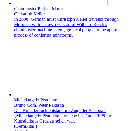
Cloudbuster Project Maroc
Christoph Keller
In 2008, German artist Christoph Keller traveled through
Morocco with his own version of Wilhelm Reich’s
cloudbuster machine to engage local people in the age-old
process of conjuring rainstorms.
Michelangelo Pistoletto
Bruno Corà, Peter Pakesch
Das Künstlerbuch entstand im Zuge der Personale
„Michelangelo Pistoletto“, welche im Jänner 1988 im
Künstlerhaus Graz zu sehen war.
(Germ./Ital.)