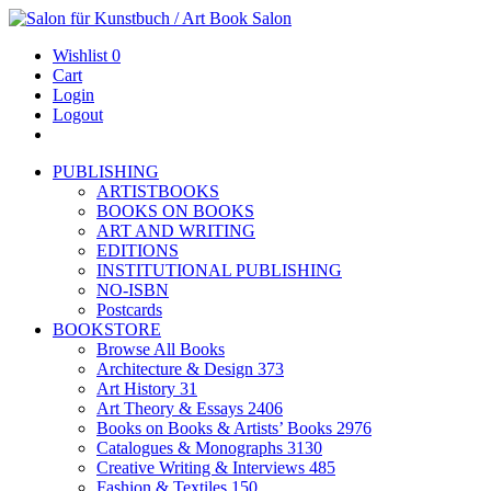
Wishlist
0
Cart
Login
Logout
PUBLISHING
ARTISTBOOKS
BOOKS ON BOOKS
ART AND WRITING
EDITIONS
INSTITUTIONAL PUBLISHING
NO-ISBN
Postcards
BOOKSTORE
Browse All Books
Architecture & Design
373
Art History
31
Art Theory & Essays
2406
Books on Books & Artists’ Books
2976
Catalogues & Monographs
3130
Creative Writing & Interviews
485
Fashion & Textiles
150