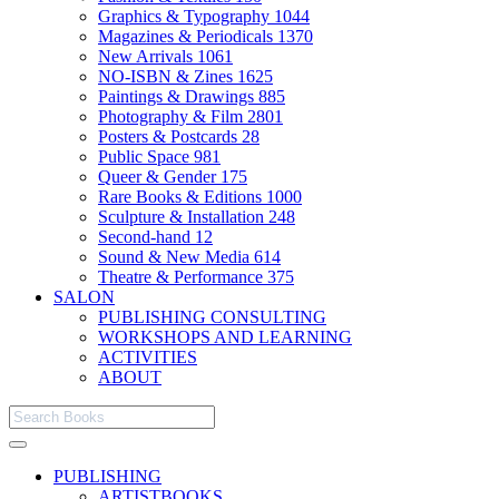
Graphics & Typography
1044
Magazines & Periodicals
1370
New Arrivals
1061
NO-ISBN & Zines
1625
Paintings & Drawings
885
Photography & Film
2801
Posters & Postcards
28
Public Space
981
Queer & Gender
175
Rare Books & Editions
1000
Sculpture & Installation
248
Second-hand
12
Sound & New Media
614
Theatre & Performance
375
SALON
PUBLISHING CONSULTING
WORKSHOPS AND LEARNING
ACTIVITIES
ABOUT
PUBLISHING
ARTISTBOOKS