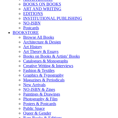
BOOKS ON BOOKS
ART AND WRITING
EDITIONS
INSTITUTIONAL PUBLISHING
NO-ISBN
Postcards
BOOKSTORE
Browse All Books
Architecture & Design
Art History
Art Theory & Essays
Books on Books & Artists’ Books
Catalogues & Monographs
Creative Writing & Interviews
Fashion & Textiles
Graphics & Typography
Magazines & Periodicals
New Arrivals
NO-ISBN & Zines
Paintings & Drawings
Photography & Film
Posters & Postcards
Public Space
Queer & Gender
Rare Books & Editions