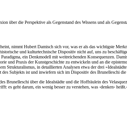
exion über die Perspektive als Gegenstand des Wissens und als Gegenst
heint, nimmt Hubert Damisch sich vor, was er als das wichtigste Merkm
istorische und kulturtechnische Dispositiv nicht auf, uns zu beschäftig
 ein Paradigma, ein Denkmodell mit weitreichenden Konsequenzen. Damis
orie und Praxis der Kunstgeschichte zu entwickeln und an die epistemol
Strukturalismus, in detaillierten Analysen etwa der drei »Idealstädt
rt des Subjekts ist und inwiefern sich im Dispositiv des Brunelleschi d
es Brunelleschi über die Idealstädte und die Hoffräulein des Velasque
ifft: es geht darum, ein wenig besser zu verstehen, was ›denken‹ heißt.