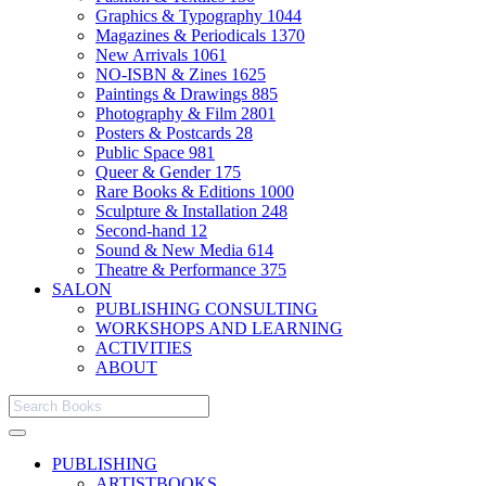
Graphics & Typography
1044
Magazines & Periodicals
1370
New Arrivals
1061
NO-ISBN & Zines
1625
Paintings & Drawings
885
Photography & Film
2801
Posters & Postcards
28
Public Space
981
Queer & Gender
175
Rare Books & Editions
1000
Sculpture & Installation
248
Second-hand
12
Sound & New Media
614
Theatre & Performance
375
SALON
PUBLISHING CONSULTING
WORKSHOPS AND LEARNING
ACTIVITIES
ABOUT
PUBLISHING
ARTISTBOOKS