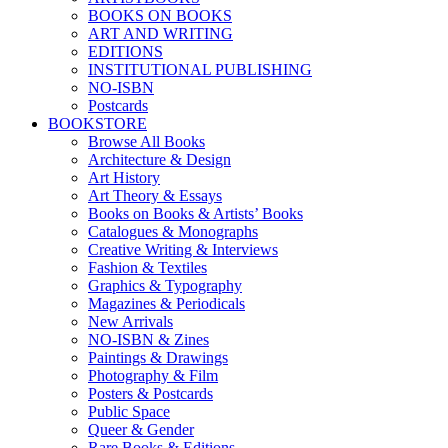
BOOKS ON BOOKS
ART AND WRITING
EDITIONS
INSTITUTIONAL PUBLISHING
NO-ISBN
Postcards
BOOKSTORE
Browse All Books
Architecture & Design
Art History
Art Theory & Essays
Books on Books & Artists’ Books
Catalogues & Monographs
Creative Writing & Interviews
Fashion & Textiles
Graphics & Typography
Magazines & Periodicals
New Arrivals
NO-ISBN & Zines
Paintings & Drawings
Photography & Film
Posters & Postcards
Public Space
Queer & Gender
Rare Books & Editions