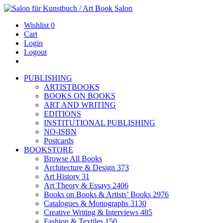
Wishlist
0
Cart
Login
Logout
PUBLISHING
ARTISTBOOKS
BOOKS ON BOOKS
ART AND WRITING
EDITIONS
INSTITUTIONAL PUBLISHING
NO-ISBN
Postcards
BOOKSTORE
Browse All Books
Architecture & Design
373
Art History
31
Art Theory & Essays
2406
Books on Books & Artists’ Books
2976
Catalogues & Monographs
3130
Creative Writing & Interviews
485
Fashion & Textiles
150