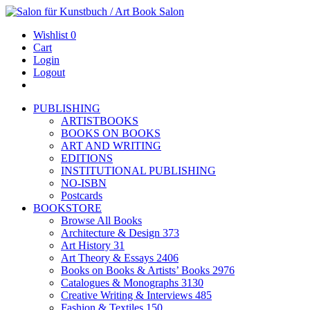
Wishlist
0
Cart
Login
Logout
PUBLISHING
ARTISTBOOKS
BOOKS ON BOOKS
ART AND WRITING
EDITIONS
INSTITUTIONAL PUBLISHING
NO-ISBN
Postcards
BOOKSTORE
Browse All Books
Architecture & Design
373
Art History
31
Art Theory & Essays
2406
Books on Books & Artists’ Books
2976
Catalogues & Monographs
3130
Creative Writing & Interviews
485
Fashion & Textiles
150