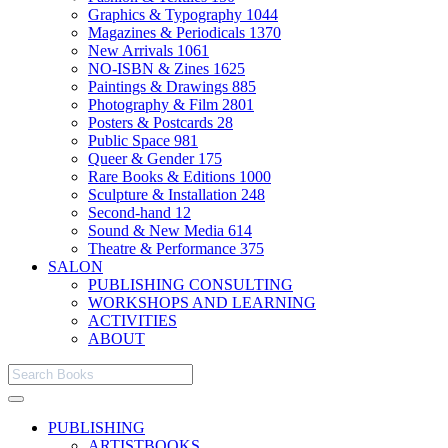
Graphics & Typography
1044
Magazines & Periodicals
1370
New Arrivals
1061
NO-ISBN & Zines
1625
Paintings & Drawings
885
Photography & Film
2801
Posters & Postcards
28
Public Space
981
Queer & Gender
175
Rare Books & Editions
1000
Sculpture & Installation
248
Second-hand
12
Sound & New Media
614
Theatre & Performance
375
SALON
PUBLISHING CONSULTING
WORKSHOPS AND LEARNING
ACTIVITIES
ABOUT
PUBLISHING
ARTISTBOOKS