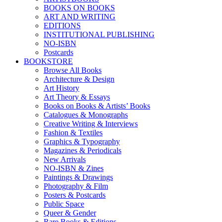
BOOKS ON BOOKS
ART AND WRITING
EDITIONS
INSTITUTIONAL PUBLISHING
NO-ISBN
Postcards
BOOKSTORE
Browse All Books
Architecture & Design
Art History
Art Theory & Essays
Books on Books & Artists’ Books
Catalogues & Monographs
Creative Writing & Interviews
Fashion & Textiles
Graphics & Typography
Magazines & Periodicals
New Arrivals
NO-ISBN & Zines
Paintings & Drawings
Photography & Film
Posters & Postcards
Public Space
Queer & Gender
Rare Books & Editions