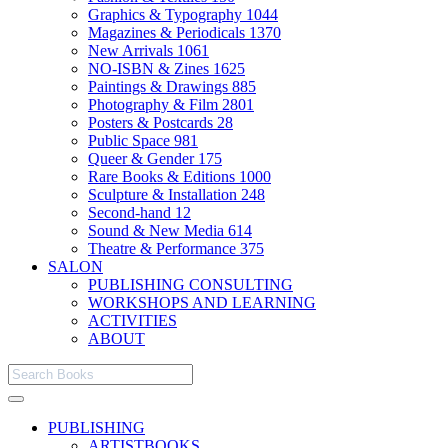
Graphics & Typography
1044
Magazines & Periodicals
1370
New Arrivals
1061
NO-ISBN & Zines
1625
Paintings & Drawings
885
Photography & Film
2801
Posters & Postcards
28
Public Space
981
Queer & Gender
175
Rare Books & Editions
1000
Sculpture & Installation
248
Second-hand
12
Sound & New Media
614
Theatre & Performance
375
SALON
PUBLISHING CONSULTING
WORKSHOPS AND LEARNING
ACTIVITIES
ABOUT
PUBLISHING
ARTISTBOOKS