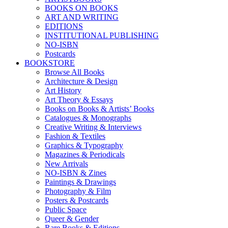
BOOKS ON BOOKS
ART AND WRITING
EDITIONS
INSTITUTIONAL PUBLISHING
NO-ISBN
Postcards
BOOKSTORE
Browse All Books
Architecture & Design
Art History
Art Theory & Essays
Books on Books & Artists’ Books
Catalogues & Monographs
Creative Writing & Interviews
Fashion & Textiles
Graphics & Typography
Magazines & Periodicals
New Arrivals
NO-ISBN & Zines
Paintings & Drawings
Photography & Film
Posters & Postcards
Public Space
Queer & Gender
Rare Books & Editions