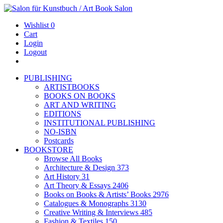
Wishlist
0
Cart
Login
Logout
PUBLISHING
ARTISTBOOKS
BOOKS ON BOOKS
ART AND WRITING
EDITIONS
INSTITUTIONAL PUBLISHING
NO-ISBN
Postcards
BOOKSTORE
Browse All Books
Architecture & Design
373
Art History
31
Art Theory & Essays
2406
Books on Books & Artists’ Books
2976
Catalogues & Monographs
3130
Creative Writing & Interviews
485
Fashion & Textiles
150