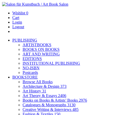
Wishlist
0
Cart
Login
Logout
PUBLISHING
ARTISTBOOKS
BOOKS ON BOOKS
ART AND WRITING
EDITIONS
INSTITUTIONAL PUBLISHING
NO-ISBN
Postcards
BOOKSTORE
Browse All Books
Architecture & Design
373
Art History
31
Art Theory & Essays
2406
Books on Books & Artists’ Books
2976
Catalogues & Monographs
3130
Creative Writing & Interviews
485
Fashion & Textiles
150