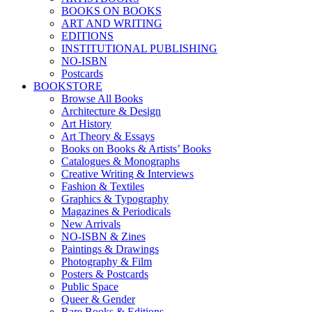
BOOKS ON BOOKS
ART AND WRITING
EDITIONS
INSTITUTIONAL PUBLISHING
NO-ISBN
Postcards
BOOKSTORE
Browse All Books
Architecture & Design
Art History
Art Theory & Essays
Books on Books & Artists’ Books
Catalogues & Monographs
Creative Writing & Interviews
Fashion & Textiles
Graphics & Typography
Magazines & Periodicals
New Arrivals
NO-ISBN & Zines
Paintings & Drawings
Photography & Film
Posters & Postcards
Public Space
Queer & Gender
Rare Books & Editions