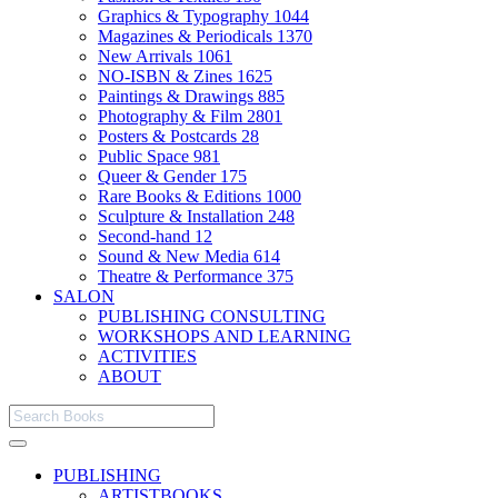
Graphics & Typography
1044
Magazines & Periodicals
1370
New Arrivals
1061
NO-ISBN & Zines
1625
Paintings & Drawings
885
Photography & Film
2801
Posters & Postcards
28
Public Space
981
Queer & Gender
175
Rare Books & Editions
1000
Sculpture & Installation
248
Second-hand
12
Sound & New Media
614
Theatre & Performance
375
SALON
PUBLISHING CONSULTING
WORKSHOPS AND LEARNING
ACTIVITIES
ABOUT
PUBLISHING
ARTISTBOOKS