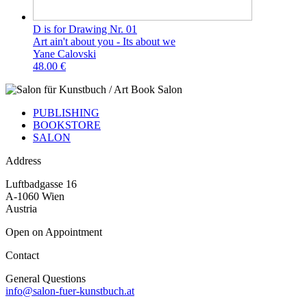
D is for Drawing Nr. 01
Art ain't about you - Its about we
Yane Calovski
48.00 €
PUBLISHING
BOOKSTORE
SALON
Address
Luftbadgasse 16
A-1060 Wien
Austria
Open on Appointment
Contact
General Questions
info@salon-fuer-kunstbuch.at