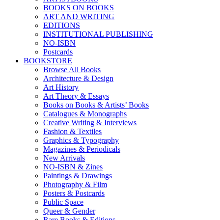
BOOKS ON BOOKS
ART AND WRITING
EDITIONS
INSTITUTIONAL PUBLISHING
NO-ISBN
Postcards
BOOKSTORE
Browse All Books
Architecture & Design
Art History
Art Theory & Essays
Books on Books & Artists’ Books
Catalogues & Monographs
Creative Writing & Interviews
Fashion & Textiles
Graphics & Typography
Magazines & Periodicals
New Arrivals
NO-ISBN & Zines
Paintings & Drawings
Photography & Film
Posters & Postcards
Public Space
Queer & Gender
Rare Books & Editions