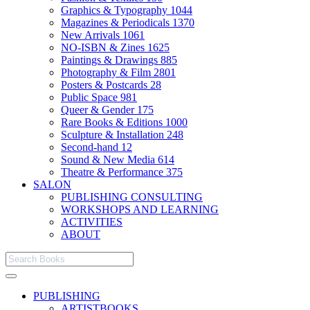
Graphics & Typography
1044
Magazines & Periodicals
1370
New Arrivals
1061
NO-ISBN & Zines
1625
Paintings & Drawings
885
Photography & Film
2801
Posters & Postcards
28
Public Space
981
Queer & Gender
175
Rare Books & Editions
1000
Sculpture & Installation
248
Second-hand
12
Sound & New Media
614
Theatre & Performance
375
SALON
PUBLISHING CONSULTING
WORKSHOPS AND LEARNING
ACTIVITIES
ABOUT
PUBLISHING
ARTISTBOOKS