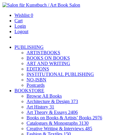
Wishlist
0
Cart
Login
Logout
PUBLISHING
ARTISTBOOKS
BOOKS ON BOOKS
ART AND WRITING
EDITIONS
INSTITUTIONAL PUBLISHING
NO-ISBN
Postcards
BOOKSTORE
Browse All Books
Architecture & Design
373
Art History
31
Art Theory & Essays
2406
Books on Books & Artists’ Books
2976
Catalogues & Monographs
3130
Creative Writing & Interviews
485
Fashion & Textiles
150