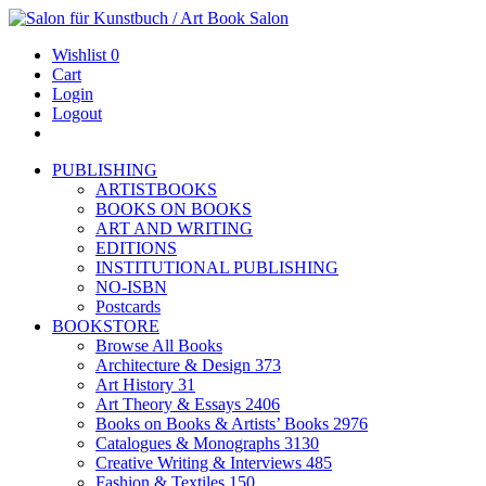
Wishlist
0
Cart
Login
Logout
PUBLISHING
ARTISTBOOKS
BOOKS ON BOOKS
ART AND WRITING
EDITIONS
INSTITUTIONAL PUBLISHING
NO-ISBN
Postcards
BOOKSTORE
Browse All Books
Architecture & Design
373
Art History
31
Art Theory & Essays
2406
Books on Books & Artists’ Books
2976
Catalogues & Monographs
3130
Creative Writing & Interviews
485
Fashion & Textiles
150