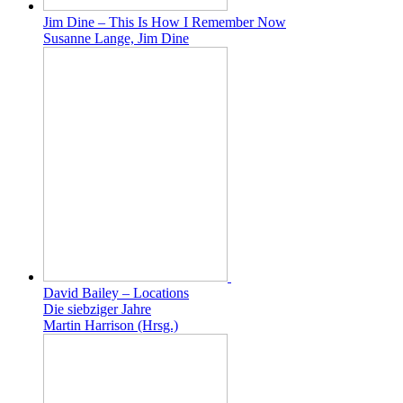
Jim Dine – This Is How I Remember Now
Susanne Lange, Jim Dine
David Bailey – Locations
Die siebziger Jahre
Martin Harrison (Hrsg.)