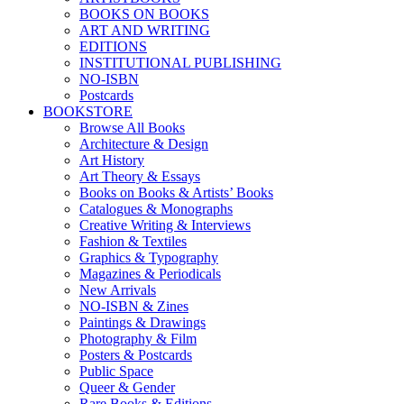
BOOKS ON BOOKS
ART AND WRITING
EDITIONS
INSTITUTIONAL PUBLISHING
NO-ISBN
Postcards
BOOKSTORE
Browse All Books
Architecture & Design
Art History
Art Theory & Essays
Books on Books & Artists’ Books
Catalogues & Monographs
Creative Writing & Interviews
Fashion & Textiles
Graphics & Typography
Magazines & Periodicals
New Arrivals
NO-ISBN & Zines
Paintings & Drawings
Photography & Film
Posters & Postcards
Public Space
Queer & Gender
Rare Books & Editions