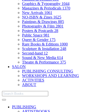
Graphics & Typography
1044
Magazines & Periodicals
1370
New Arrivals
1061
NO-ISBN & Zines
1625
Paintings & Drawings
885
Photography & Film
2801
Posters & Postcards
28
Public Space
981
Queer & Gender
175
Rare Books & Editions
1000
Sculpture & Installation
248
Second-hand
12
Sound & New Media
614
Theatre & Performance
375
SALON
PUBLISHING CONSULTING
WORKSHOPS AND LEARNING
ACTIVITIES
ABOUT
PUBLISHING
ARTISTBOOKS