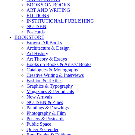
BOOKS ON BOOKS
ART AND WRITING
EDITIONS
INSTITUTIONAL PUBLISHING
NO-ISBN
Postcards
BOOKSTORE
Browse All Books
Architecture & Design
Art History
Art Theory & Essays
Books on Books & Artists’ Books
Catalogues & Monographs
Creative Writing & Interviews
Fashion & Textiles
Graphics & Typography
Magazines & Periodicals
New Arrivals
NO-ISBN & Zines
Paintings & Drawings
Photography & Film
Posters & Postcards
Public Space
Queer & Gender
Rare Books & Editions