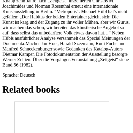
Knapp zehn Jahre nach „Zeitgeist“ inszenierten Christos M.
Joachimides und Norman Rosenthal erneut eine internationale
Kunstausstellung in Berlin: "Metropolis". Michael Hübl hat’s nicht
gefallen: „Der Habitus der beiden Entertainer gleicht sich: Die
Kunst ist karg und der Zugang zu ihr voller Mühen, aber wir Gurus,
wir machen das schon, wir bereiten das künstlerische Angebot so
auf, dass selbst das unbedarftere Volk etwas davon hat…“ Neben
Hübls ausführlicher Analyse versammelt das Special Meinungen der
Documenta-Macher Jan Hoet, Harald Szeemann, Rudi Fuchs und
Manfred Schneckenburger sowie Gedanken des Katalog-Autors
Dietmar Kamper. Die Fotodokumentation der Ausstellung besorgte
Werner Zellien. Über die Vorgänger-Veranstaltung „Zeitgeist“ siehe
Band 56 (1982).
Sprache: Deutsch
Related books