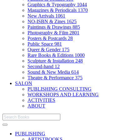
Graphics & Typography
1044
Magazines & Periodicals
1370
New Arrivals
1061
NO-ISBN & Zines
1625
Paintings & Drawings
885
Photography & Film
2801
Posters & Postcards
28
Public Space
981
Queer & Gender
175
Rare Books & Editions
1000
Sculpture & Installation
248
Second-hand
12
Sound & New Media
614
Theatre & Performance
375
SALON
PUBLISHING CONSULTING
WORKSHOPS AND LEARNING
ACTIVITIES
ABOUT
PUBLISHING
ARTISTBOOKS