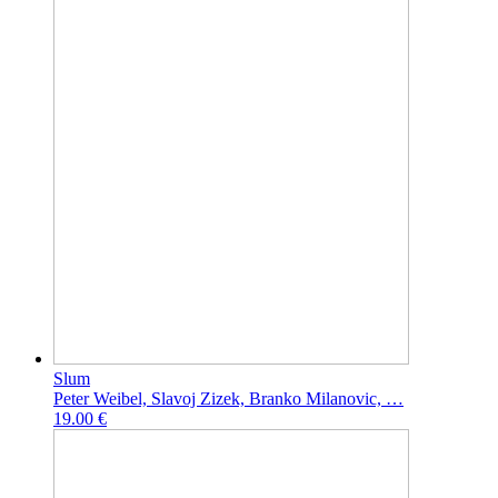
Slum
Peter Weibel, Slavoj Zizek, Branko Milanovic, …
19.00 €