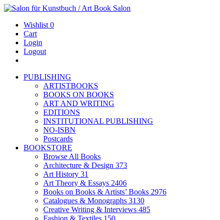
Wishlist
0
Cart
Login
Logout
PUBLISHING
ARTISTBOOKS
BOOKS ON BOOKS
ART AND WRITING
EDITIONS
INSTITUTIONAL PUBLISHING
NO-ISBN
Postcards
BOOKSTORE
Browse All Books
Architecture & Design
373
Art History
31
Art Theory & Essays
2406
Books on Books & Artists’ Books
2976
Catalogues & Monographs
3130
Creative Writing & Interviews
485
Fashion & Textiles
150