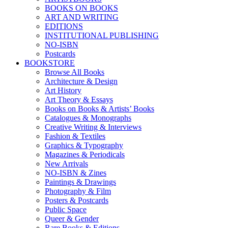
BOOKS ON BOOKS
ART AND WRITING
EDITIONS
INSTITUTIONAL PUBLISHING
NO-ISBN
Postcards
BOOKSTORE
Browse All Books
Architecture & Design
Art History
Art Theory & Essays
Books on Books & Artists’ Books
Catalogues & Monographs
Creative Writing & Interviews
Fashion & Textiles
Graphics & Typography
Magazines & Periodicals
New Arrivals
NO-ISBN & Zines
Paintings & Drawings
Photography & Film
Posters & Postcards
Public Space
Queer & Gender
Rare Books & Editions