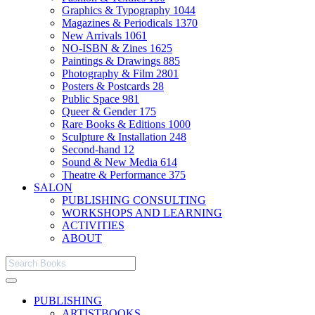
Graphics & Typography
1044
Magazines & Periodicals
1370
New Arrivals
1061
NO-ISBN & Zines
1625
Paintings & Drawings
885
Photography & Film
2801
Posters & Postcards
28
Public Space
981
Queer & Gender
175
Rare Books & Editions
1000
Sculpture & Installation
248
Second-hand
12
Sound & New Media
614
Theatre & Performance
375
SALON
PUBLISHING CONSULTING
WORKSHOPS AND LEARNING
ACTIVITIES
ABOUT
PUBLISHING
ARTISTBOOKS