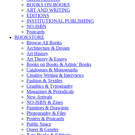
BOOKS ON BOOKS
ART AND WRITING
EDITIONS
INSTITUTIONAL PUBLISHING
NO-ISBN
Postcards
BOOKSTORE
Browse All Books
Architecture & Design
Art History
Art Theory & Essays
Books on Books & Artists’ Books
Catalogues & Monographs
Creative Writing & Interviews
Fashion & Textiles
Graphics & Typography
Magazines & Periodicals
New Arrivals
NO-ISBN & Zines
Paintings & Drawings
Photography & Film
Posters & Postcards
Public Space
Queer & Gender
Rare Books & Editions