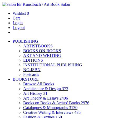
Wishlist
0
Cart
Login
Logout
PUBLISHING
ARTISTBOOKS
BOOKS ON BOOKS
ART AND WRITING
EDITIONS
INSTITUTIONAL PUBLISHING
NO-ISBN
Postcards
BOOKSTORE
Browse All Books
Architecture & Design
373
Art History
31
Art Theory & Essays
2406
Books on Books & Artists’ Books
2976
Catalogues & Monographs
3130
Creative Writing & Interviews
485
Fashion & Textiles
150