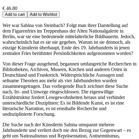
€ 46.80
Add to cart
Add to Wishlist
Wer war Sabina von Steinbach? Folgt man ihrer Darstellung auf
dem Figurenfries im Treppenhaus der Alten Nationalgalerie in
Berlin, war sie eine bedeutende mittelalterliche Bildhauerin. Jedoch,
wahrscheinlich hat es sie nie gegeben. Warum ist sie dennoch, als
einzige Künstlerin überhaupt, Ende des 19. Jahrhunderts in jenen
zentralen Fries berühmter Persönlichkeiten aufgenommen worden?
Von dieser Frage ausgehend, begannen umfangreiche Recherchen in
Bibliotheken, Archiven, Museen, Kirchen und anderen Orten in
Deutschland und Frankreich. Widersprüchliche Aussagen und
seltsame Theorien aus mehr als vier Jahrhunderten wurden
zusammengetragen. Das vorliegende Buch zeichnet diese Suche
nach, Irr- und Umwege eingeschlossen. Die eigenwillige
Erzählstruktur fordert Lesegewohnheiten heraus und verbindet
unterschiedliche Disziplinen: Es ist Bildende Kunst, es ist eine
literarische Narration, es ist ernsthafte Recherche und
undisziplinierte Forschung.
Die Suche nach der Künstlerin Sabina umspannt mehrere
Jahrhunderte und verliert doch nie den Bezug zur Gegenwart – es
geht um Nationalismus und Repräsentation, Antisemitismus,