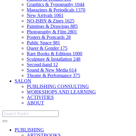
Graphics & Typography
1044
Magazines & Periodicals
1370
New Arrivals
1061
NO-ISBN & Zines
1625
Paintings & Drawings
885
Photography & Film
2801
Posters & Postcards
28
Public Space
981
Queer & Gender
175
Rare Books & Editions
1000
Sculpture & Installation
248
Second-hand
12
Sound & New Media
614
Theatre & Performance
375
SALON
PUBLISHING CONSULTING
WORKSHOPS AND LEARNING
ACTIVITIES
ABOUT
PUBLISHING
ARTISTBOOKS