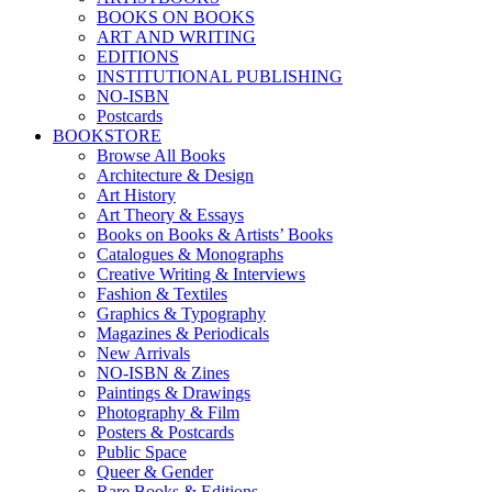
BOOKS ON BOOKS
ART AND WRITING
EDITIONS
INSTITUTIONAL PUBLISHING
NO-ISBN
Postcards
BOOKSTORE
Browse All Books
Architecture & Design
Art History
Art Theory & Essays
Books on Books & Artists’ Books
Catalogues & Monographs
Creative Writing & Interviews
Fashion & Textiles
Graphics & Typography
Magazines & Periodicals
New Arrivals
NO-ISBN & Zines
Paintings & Drawings
Photography & Film
Posters & Postcards
Public Space
Queer & Gender
Rare Books & Editions