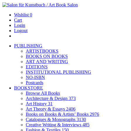
Wishlist
0
Cart
Login
Logout
PUBLISHING
ARTISTBOOKS
BOOKS ON BOOKS
ART AND WRITING
EDITIONS
INSTITUTIONAL PUBLISHING
NO-ISBN
Postcards
BOOKSTORE
Browse All Books
Architecture & Design
373
Art History
31
Art Theory & Essays
2406
Books on Books & Artists’ Books
2976
Catalogues & Monographs
3130
Creative Writing & Interviews
485
Fashion & Textiles
150