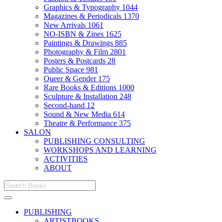
Graphics & Typography
1044
Magazines & Periodicals
1370
New Arrivals
1061
NO-ISBN & Zines
1625
Paintings & Drawings
885
Photography & Film
2801
Posters & Postcards
28
Public Space
981
Queer & Gender
175
Rare Books & Editions
1000
Sculpture & Installation
248
Second-hand
12
Sound & New Media
614
Theatre & Performance
375
SALON
PUBLISHING CONSULTING
WORKSHOPS AND LEARNING
ACTIVITIES
ABOUT
PUBLISHING
ARTISTBOOKS