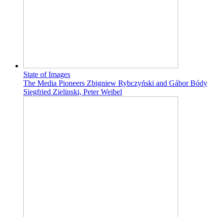
State of Images
The Media Pioneers Zbigniew Rybczyński and Gábor Bódy
Siegfried Zielinski, Peter Weibel