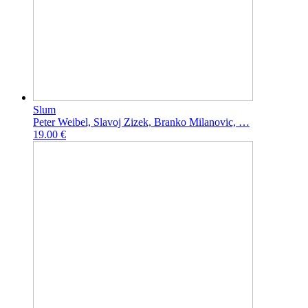
Slum
Peter Weibel, Slavoj Zizek, Branko Milanovic, …
19.00 €