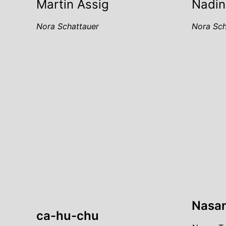
Nadin
Martin Assig
Nora Sch
Nora Schattauer
Nasan
ca-hu-chu