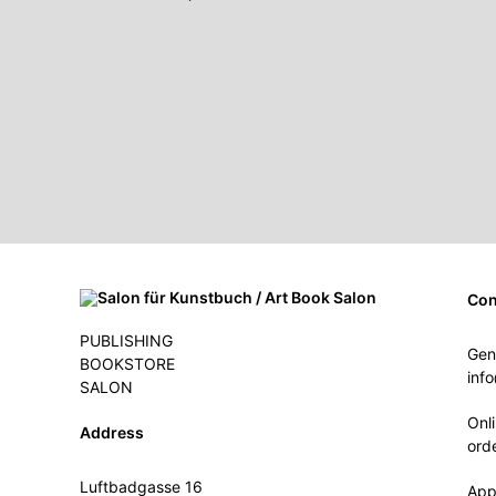
Con
PUBLISHING
Gen
BOOKSTORE
inf
SALON
Onl
Address
ord
Luftbadgasse 16
App