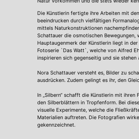
Natur vorkommen und die stets wieder kehr
Die Künstlerin fertigte ihre Arbeiten mit de
beeindrucken durch vielfältigen Formanalog
mittels Naturkonstruktionen nachempfinde
Schattauer die osmotischen Bewegungen, w
Hauptaugenmerk der Künstlerin liegt in der
Fotoserie `Das Watt`, welche von Alfred E
inspirieren sich gegenseitig und sie stehe
Nora Schattauer versteht es, Bilder zu sc
ausdrücken. Zudem gelingt es ihr, den Glei
In „Silbern“ schafft die Künstlerin mit ihr
den Silberblättern in Tropfenform. Bei die
visuelle Experimente, welche die Fließkräft
Materialien auftreten. Die Fotografien wirk
gekennzeichnet.