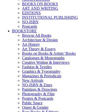
BOOKS ON BOOKS
ART AND WRITING
EDITIONS
INSTITUTIONAL PUBLISHING
NO-ISBN
Postcards
BOOKSTORE
Browse All Books
Architecture & Design
Art History
Art Theory & Essays
Books on Books & Artists’ Books
Catalogues & Monographs
Creative Writing & Interviews
Fashion & Textiles
Graphics & Typography
Magazines & Periodicals
New Arrivals
NO-ISBN & Zines
Paintings & Drawings
Photography & Film
Posters & Postcards
Public Space
Queer & Gender
Rare Books & Editions