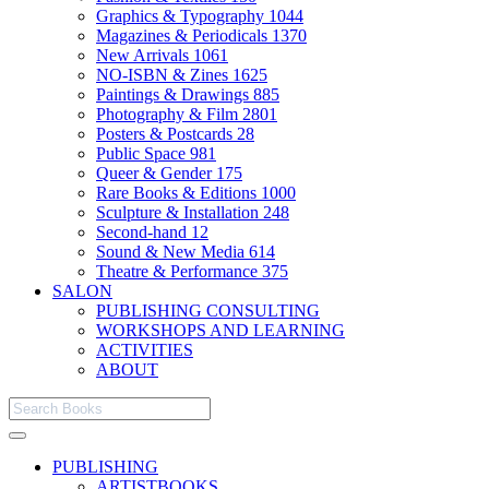
Graphics & Typography
1044
Magazines & Periodicals
1370
New Arrivals
1061
NO-ISBN & Zines
1625
Paintings & Drawings
885
Photography & Film
2801
Posters & Postcards
28
Public Space
981
Queer & Gender
175
Rare Books & Editions
1000
Sculpture & Installation
248
Second-hand
12
Sound & New Media
614
Theatre & Performance
375
SALON
PUBLISHING CONSULTING
WORKSHOPS AND LEARNING
ACTIVITIES
ABOUT
PUBLISHING
ARTISTBOOKS