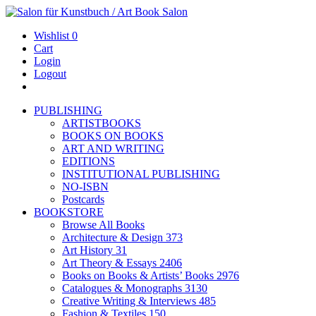
Wishlist
0
Cart
Login
Logout
PUBLISHING
ARTISTBOOKS
BOOKS ON BOOKS
ART AND WRITING
EDITIONS
INSTITUTIONAL PUBLISHING
NO-ISBN
Postcards
BOOKSTORE
Browse All Books
Architecture & Design
373
Art History
31
Art Theory & Essays
2406
Books on Books & Artists’ Books
2976
Catalogues & Monographs
3130
Creative Writing & Interviews
485
Fashion & Textiles
150