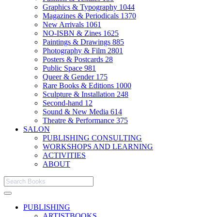
Graphics & Typography
1044
Magazines & Periodicals
1370
New Arrivals
1061
NO-ISBN & Zines
1625
Paintings & Drawings
885
Photography & Film
2801
Posters & Postcards
28
Public Space
981
Queer & Gender
175
Rare Books & Editions
1000
Sculpture & Installation
248
Second-hand
12
Sound & New Media
614
Theatre & Performance
375
SALON
PUBLISHING CONSULTING
WORKSHOPS AND LEARNING
ACTIVITIES
ABOUT
PUBLISHING
ARTISTBOOKS