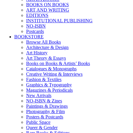
BOOKS ON BOOKS
ART AND WRITING
EDITIONS
INSTITUTIONAL PUBLISHING
NO-ISBN
Postcards
BOOKSTORE
Browse All Books
Architecture & Design
Art History
Art Theory & Essays
Books on Books & Artists’ Books
Catalogues & Monographs
Creative Writing & Interviews
Fashion & Textiles
Graphics & Typography
Magazines & Periodicals
New Arrivals
NO-ISBN & Zines
Paintings & Drawings
Photography & Film
Posters & Postcards
Public Space
Queer & Gender
Rare Books & Editions