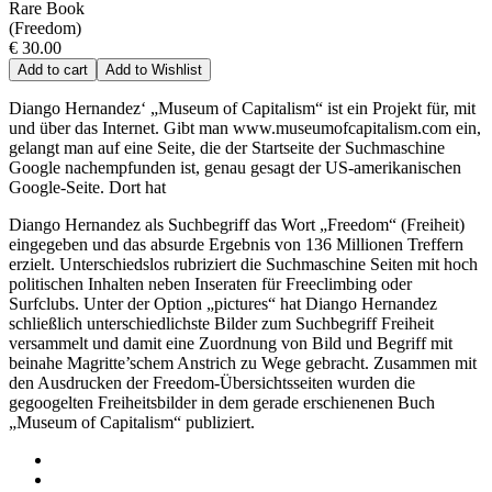
Rare Book
(Freedom)
€ 30.00
Add to cart
Add to Wishlist
Diango Hernandez‘ „Museum of Capitalism“ ist ein Projekt für, mit
und über das Internet. Gibt man www.museumofcapitalism.com ein,
gelangt man auf eine Seite, die der Startseite der Suchmaschine
Google nachempfunden ist, genau gesagt der US-amerikanischen
Google-Seite. Dort hat
Diango Hernandez als Suchbegriff das Wort „Freedom“ (Freiheit)
eingegeben und das absurde Ergebnis von 136 Millionen Treffern
erzielt. Unterschiedslos rubriziert die Suchmaschine Seiten mit hoch
politischen Inhalten neben Inseraten für Freeclimbing oder
Surfclubs. Unter der Option „pictures“ hat Diango Hernandez
schließlich unterschiedlichste Bilder zum Suchbegriff Freiheit
versammelt und damit eine Zuordnung von Bild und Begriff mit
beinahe Magritte’schem Anstrich zu Wege gebracht. Zusammen mit
den Ausdrucken der Freedom-Übersichtsseiten wurden die
gegoogelten Freiheitsbilder in dem gerade erschienenen Buch
„Museum of Capitalism“ publiziert.