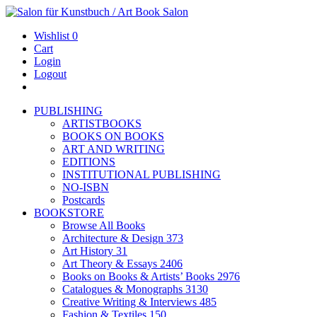
Wishlist
0
Cart
Login
Logout
PUBLISHING
ARTISTBOOKS
BOOKS ON BOOKS
ART AND WRITING
EDITIONS
INSTITUTIONAL PUBLISHING
NO-ISBN
Postcards
BOOKSTORE
Browse All Books
Architecture & Design
373
Art History
31
Art Theory & Essays
2406
Books on Books & Artists’ Books
2976
Catalogues & Monographs
3130
Creative Writing & Interviews
485
Fashion & Textiles
150