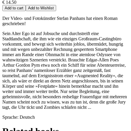
€ 14.50
Add to cart
Add to Wishlist
Der Video- und Fotokünstler Stefan Panhans hat einen Roman
geschrieben!
Sein Alter Ego ist auf Jobsuche und durchstreift eine
Stadtlandschaft, die ihm wie ein einziges Großraum-Castingbüro
vorkommt, und bewegt sich weiterhin joblos, übermüdet, hungrig
und mit wegen unbezahlter Rechnung gesperrtem Smartphone
immer am Rande einer Ohnmacht in eine atemlose Odyssee von
wahnwitzigen Szenerien verstrickt. Brauchte Edgar-Allen Poes
Arthur Gordon Pym etwa noch ein Schiff für seine Abenteuerreise,
so reist Panhans’ namenloser Erzähler ganz zeitgemäß, fast
taumelnd, auf dem Ereignisstrom einer »Augmented Reality«, die
sich, als wäre er direkt an deren Netz angeschlossen, bis in seinen
Körper und seine »Festplatte« hinein bemerkbar macht und ihn
weiter und immer weiter treibt. Nur seine Begleitung, eine
geheimnisvolle, nicht besonders redselige Frauenfigur mit mehreren
Namen scheint noch zu wissen, was zu tun ist, denn die große Jury
tagt, die Uhr tickt und Zombies schlafen nicht ...
Sprache: Deutsch