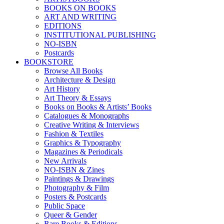
BOOKS ON BOOKS
ART AND WRITING
EDITIONS
INSTITUTIONAL PUBLISHING
NO-ISBN
Postcards
BOOKSTORE
Browse All Books
Architecture & Design
Art History
Art Theory & Essays
Books on Books & Artists’ Books
Catalogues & Monographs
Creative Writing & Interviews
Fashion & Textiles
Graphics & Typography
Magazines & Periodicals
New Arrivals
NO-ISBN & Zines
Paintings & Drawings
Photography & Film
Posters & Postcards
Public Space
Queer & Gender
Rare Books & Editions