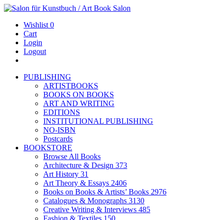
Wishlist
0
Cart
Login
Logout
PUBLISHING
ARTISTBOOKS
BOOKS ON BOOKS
ART AND WRITING
EDITIONS
INSTITUTIONAL PUBLISHING
NO-ISBN
Postcards
BOOKSTORE
Browse All Books
Architecture & Design
373
Art History
31
Art Theory & Essays
2406
Books on Books & Artists’ Books
2976
Catalogues & Monographs
3130
Creative Writing & Interviews
485
Fashion & Textiles
150