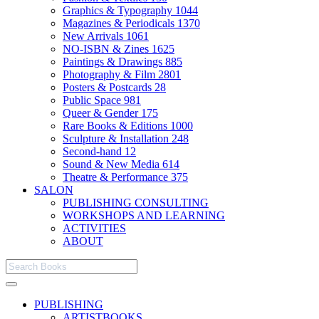
Graphics & Typography
1044
Magazines & Periodicals
1370
New Arrivals
1061
NO-ISBN & Zines
1625
Paintings & Drawings
885
Photography & Film
2801
Posters & Postcards
28
Public Space
981
Queer & Gender
175
Rare Books & Editions
1000
Sculpture & Installation
248
Second-hand
12
Sound & New Media
614
Theatre & Performance
375
SALON
PUBLISHING CONSULTING
WORKSHOPS AND LEARNING
ACTIVITIES
ABOUT
PUBLISHING
ARTISTBOOKS