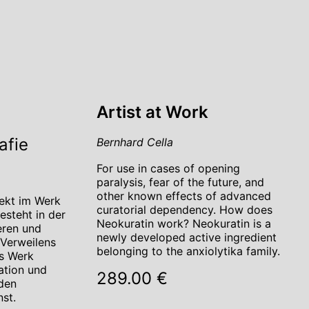
Artist at Work
afie
Bernhard Cella
For use in cases of opening
paralysis, fear of the future, and
other known effects of advanced
pekt im Werk
curatorial dependency. How does
esteht in der
Neokuratin work? Neokuratin is a
eren und
newly developed active ingredient
Verweilens
belonging to the anxiolytika family.
ns Werk
ation und
289.00 €
den
st.