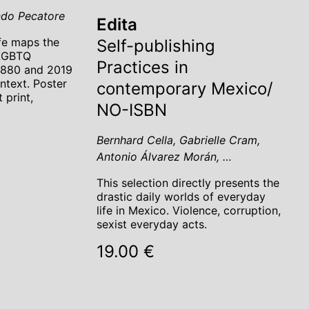
ndo Pecatore
Edita
fe maps the
Self-publishing
 LGBTQ
Practices in
1880 and 2019
ontext. Poster
contemporary Mexico/
 print,
NO-ISBN
Bernhard Cella, Gabrielle Cram,
Antonio Álvarez Morán, …
This selection directly presents the
drastic daily worlds of everyday
life in Mexico. Violence, corruption,
sexist everyday acts.
19.00 €