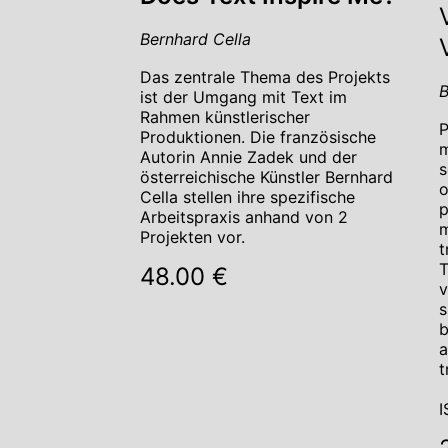
Bernhard Cella
Das zentrale Thema des Projekts
B
ist der Umgang mit Text im
Rahmen künstlerischer
P
Produktionen. Die französische
m
Autorin Annie Zadek und der
s
österreichische Künstler Bernhard
o
Cella stellen ihre spezifische
p
Arbeitspraxis anhand von 2
m
Projekten vor.
t
T
48.00 €
v
s
b
a
t
I