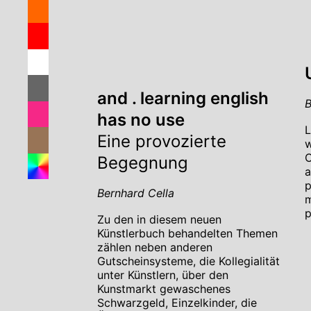
and . learning english
B
has no use
L
Eine provozierte
w
C
Begegnung
a
p
Bernhard Cella
m
p
Zu den in diesem neuen
Künstlerbuch behandelten Themen
zählen neben anderen
Gutscheinsysteme, die Kollegialität
unter Künstlern, über den
Kunstmarkt gewaschenes
Schwarzgeld, Einzelkinder, die