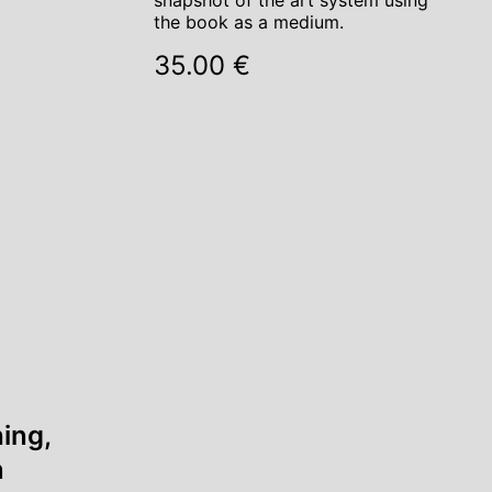
snapshot of the art system using
the book as a medium.
35.00 €
ing,
n