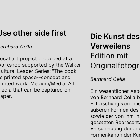
Use other side first
Die Kunst des
Verweilens
ernhard Cella
Edition mit
ocal art project produced at a
Originalfotogr
orkshop supported by the Walker
ultural Leader Series: "The book
s printed space--concept and
Bernhard Cella
rinted work; Medium/Media: All
edia that can be captured on
Ein wesentlicher As
aper.
von Bernhard Cella b
Erforschung von inn
äußeren Formen des 
sowie der von ihm i
gesetzten Repräsent
Verschiebung durch 
Formenkanon der Kun