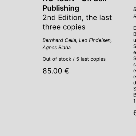
Publishing
B
2nd Edition, the last
B
three copies
E
B
u
Bernhard Cella, Leo Findeisen,
S
Agnes Blaha
e
S
Out of stock / 5 last copies
s
85.00 €
e
e
d
S
B
1