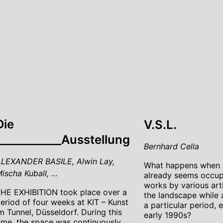
Die
V.S.L.
____________Ausstellung
Bernhard Cella
LEXANDER BASILE, Alwin Lay,
What happens when 
ischa Kuball, …
already seems occupi
works by various art
HE EXHIBITION took place over a
the landscape while a
eriod of four weeks at KIT – Kunst
a particular period, 
m Tunnel, Düsseldorf. During this
early 1990s?
ime, the space was continuously