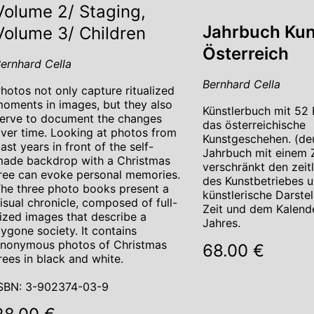
Volume 2/ Staging,
Jahrbuch Kun
Volume 3/ Children
Österreich
ernhard Cella
Bernhard Cella
hotos not only capture ritualized
oments in images, but they also
Künstlerbuch mit 52 
erve to document the changes
das österreichische
ver time. Looking at photos from
Kunstgeschehen. (de
ast years in front of the self-
Jahrbuch mit einem Z
ade backdrop with a Christmas
verschränkt den zeit
ree can evoke personal memories.
des Kunstbetriebes u
he three photo books present a
künstlerische Darstel
isual chronicle, composed of full-
Zeit und dem Kalend
ized images that describe a
Jahres.
ygone society. It contains
nonymous photos of Christmas
68.00 €
rees in black and white.
SBN: 3-902374-03-9