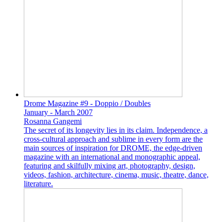
Drome Magazine #9 - Doppio / Doubles
January - March 2007
Rosanna Gangemi
The secret of its longevity lies in its claim. Independence, a
cross-cultural approach and sublime in every form are the
main sources of inspiration for DROME, the edge-driven
magazine with an international and monographic appeal,
featuring and skilfully mixing art, photography, design,
videos, fashion, architecture, cinema, music, theatre, dance,
literature.