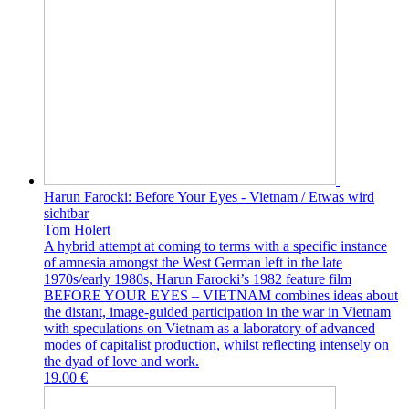
Harun Farocki: Before Your Eyes - Vietnam / Etwas wird
sichtbar
Tom Holert
A hybrid attempt at coming to terms with a specific instance
of amnesia amongst the West German left in the late
1970s/early 1980s, Harun Farocki’s 1982 feature film
BEFORE YOUR EYES – VIETNAM combines ideas about
the distant, image-guided participation in the war in Vietnam
with speculations on Vietnam as a laboratory of advanced
modes of capitalist production, whilst reflecting intensely on
the dyad of love and work.
19.00 €