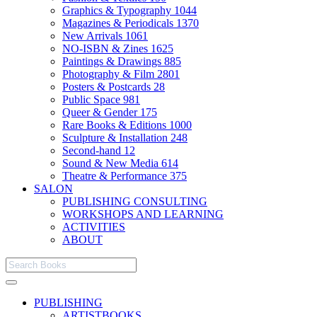
Graphics & Typography
1044
Magazines & Periodicals
1370
New Arrivals
1061
NO-ISBN & Zines
1625
Paintings & Drawings
885
Photography & Film
2801
Posters & Postcards
28
Public Space
981
Queer & Gender
175
Rare Books & Editions
1000
Sculpture & Installation
248
Second-hand
12
Sound & New Media
614
Theatre & Performance
375
SALON
PUBLISHING CONSULTING
WORKSHOPS AND LEARNING
ACTIVITIES
ABOUT
PUBLISHING
ARTISTBOOKS