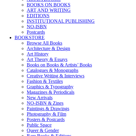
BOOKS ON BOOKS
ART AND WRITING
EDITIONS
INSTITUTIONAL PUBLISHING
NO-ISBN
Postcards
BOOKSTORE
Browse All Books
Architecture & Design
Art History
Art Theory & Essays
Books on Books & Artists’ Books
Catalogues & Monographs
Creative Writing & Interviews
Fashion & Textiles
Graphics & Typography
Magazines & Periodicals
New Arrivals
NO-ISBN & Zines
Paintings & Drawings
Photography & Film
Posters & Postcards
Public Space
Queer & Gender
Rare Books & Editions