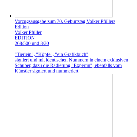
Vorzugsausgabe zum 70. Geburtstag Volker Pfüllers
Edition
Volker Pfüller
EDITION
268/500 und 8/30
"Tierlein", "Köpfe", "ein Grafikbuch"
signiert und mit identischen Nummern in einem exklusiven
Schuber, dazu die Radierung "Expertin", ebenfalls vom
Künstler signiert und nummeriert