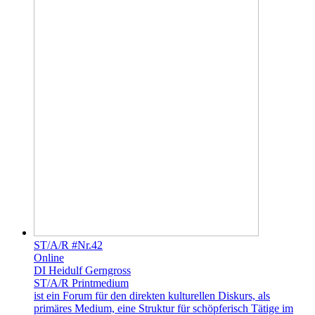
ST/A/R #Nr.42
Online
DI Heidulf Gerngross
ST/A/R Printmedium
ist ein Forum für den direkten kulturellen Diskurs, als
primäres Medium, eine Struktur für schöpferisch Tätige im