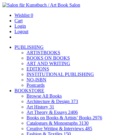
Wishlist
0
Cart
Login
Logout
PUBLISHING
ARTISTBOOKS
BOOKS ON BOOKS
ART AND WRITING
EDITIONS
INSTITUTIONAL PUBLISHING
NO-ISBN
Postcards
BOOKSTORE
Browse All Books
Architecture & Design
373
Art History
31
Art Theory & Essays
2406
Books on Books & Artists’ Books
2976
Catalogues & Monographs
3130
Creative Writing & Interviews
485
Fashion & Textiles
150