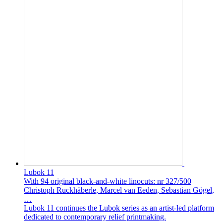
Lubok 11
With 94 original black-and-white linocuts: nr 327/500
Christoph Ruckhäberle, Marcel van Eeden, Sebastian Gögel,
…
Lubok 11 continues the Lubok series as an artist-led platform
dedicated to contemporary relief printmaking.