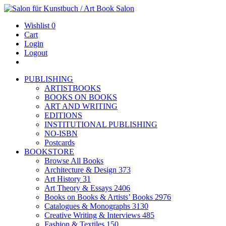
Wishlist
0
Cart
Login
Logout
PUBLISHING
ARTISTBOOKS
BOOKS ON BOOKS
ART AND WRITING
EDITIONS
INSTITUTIONAL PUBLISHING
NO-ISBN
Postcards
BOOKSTORE
Browse All Books
Architecture & Design
373
Art History
31
Art Theory & Essays
2406
Books on Books & Artists’ Books
2976
Catalogues & Monographs
3130
Creative Writing & Interviews
485
Fashion & Textiles
150