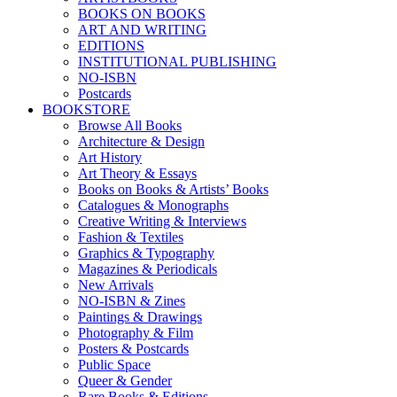
BOOKS ON BOOKS
ART AND WRITING
EDITIONS
INSTITUTIONAL PUBLISHING
NO-ISBN
Postcards
BOOKSTORE
Browse All Books
Architecture & Design
Art History
Art Theory & Essays
Books on Books & Artists’ Books
Catalogues & Monographs
Creative Writing & Interviews
Fashion & Textiles
Graphics & Typography
Magazines & Periodicals
New Arrivals
NO-ISBN & Zines
Paintings & Drawings
Photography & Film
Posters & Postcards
Public Space
Queer & Gender
Rare Books & Editions