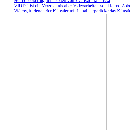
Heimo Zobernig, mit Texten von Eva Badura-Triska
VIDEO ist ein Verzeichnis aller Videoarbeiten von Heimo Zobern
Videos, in denen der Künstler mit Langhaarperücke das Künstle