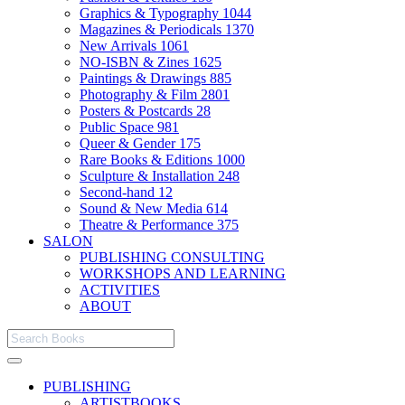
Graphics & Typography
1044
Magazines & Periodicals
1370
New Arrivals
1061
NO-ISBN & Zines
1625
Paintings & Drawings
885
Photography & Film
2801
Posters & Postcards
28
Public Space
981
Queer & Gender
175
Rare Books & Editions
1000
Sculpture & Installation
248
Second-hand
12
Sound & New Media
614
Theatre & Performance
375
SALON
PUBLISHING CONSULTING
WORKSHOPS AND LEARNING
ACTIVITIES
ABOUT
PUBLISHING
ARTISTBOOKS